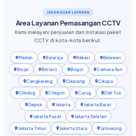
JANGKAUAN LAYANAN
Area Layanan Pemasangan CCTV
Kami melayani penjualan dan instalasi paket
CCTV di kota-kota berikut:
Medan
Balaraja
Bekasi
Belawan
Binjai
Bintaro
Bogor
Cemara Asri
Cengkareng
Cikarang
Cikupa
Ciledug
Cilegon
Curug
Deli Tua
Depok
Jakarta
Jakarta Barat
Jakarta Pusat
Jakarta Selatan
Jakarta Timur
Jakarta Utara
Jatiuwung