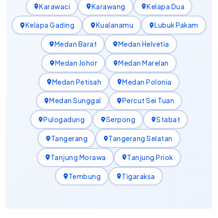
Karawaci
Karawang
Kelapa Dua
Kelapa Gading
Kualanamu
Lubuk Pakam
Medan Barat
Medan Helvetia
Medan Johor
Medan Marelan
Medan Petisah
Medan Polonia
Medan Sunggal
Percut Sei Tuan
Pulogadung
Serpong
Stabat
Tangerang
Tangerang Selatan
Tanjung Morawa
Tanjung Priok
Tembung
Tigaraksa