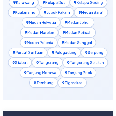
Karawang
Kelapa Dua
Kelapa Gading
Kualanamu
Lubuk Pakam
Medan Barat
Medan Helvetia
Medan Johor
Medan Marelan
Medan Petisah
Medan Polonia
Medan Sunggal
Percut Sei Tuan
Pulogadung
Serpong
Stabat
Tangerang
Tangerang Selatan
Tanjung Morawa
Tanjung Priok
Tembung
Tigaraksa