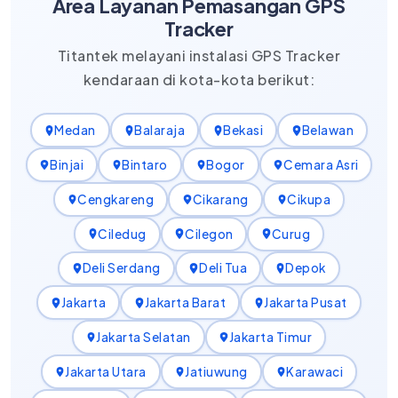
Area Layanan Pemasangan GPS
Tracker
Titantek melayani instalasi GPS Tracker
kendaraan di kota-kota berikut:
Medan
Balaraja
Bekasi
Belawan
Binjai
Bintaro
Bogor
Cemara Asri
Cengkareng
Cikarang
Cikupa
Ciledug
Cilegon
Curug
Deli Serdang
Deli Tua
Depok
Jakarta
Jakarta Barat
Jakarta Pusat
Jakarta Selatan
Jakarta Timur
Jakarta Utara
Jatiuwung
Karawaci