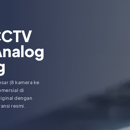
CCTV
Analog
g
esar (8 kamera ke
omersial di
riginal dengan
ransi resmi.