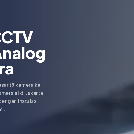
CCTV
Analog
ra
esar (8 kamera ke
mersial di Jakarta
dengan instalasi
mi.