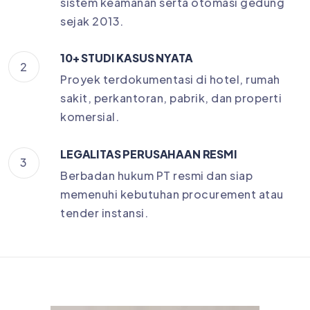
sistem keamanan serta otomasi gedung
sejak 2013.
10+ STUDI KASUS NYATA
2
Proyek terdokumentasi di hotel, rumah
sakit, perkantoran, pabrik, dan properti
komersial.
LEGALITAS PERUSAHAAN RESMI
3
Berbadan hukum PT resmi dan siap
memenuhi kebutuhan procurement atau
tender instansi.