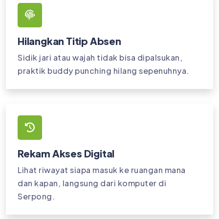
Hilangkan Titip Absen
Sidik jari atau wajah tidak bisa dipalsukan,
praktik buddy punching hilang sepenuhnya.
Rekam Akses Digital
Lihat riwayat siapa masuk ke ruangan mana
dan kapan, langsung dari komputer di
Serpong.