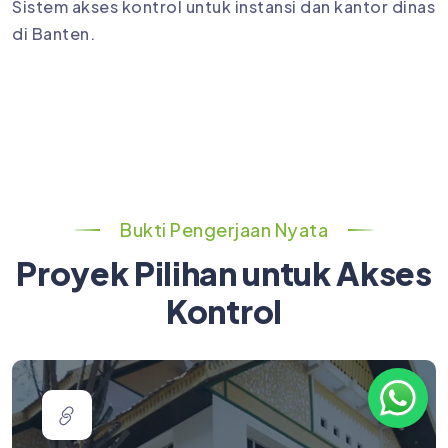
Sistem akses kontrol untuk instansi dan kantor dinas
di Banten.
Bukti Pengerjaan Nyata
Proyek Pilihan untuk Akses
Kontrol