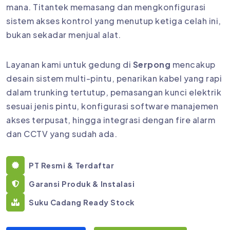
mana. Titantek memasang dan mengkonfigurasi
sistem akses kontrol yang menutup ketiga celah ini,
bukan sekadar menjual alat.
Layanan kami untuk gedung di
Serpong
mencakup
desain sistem multi-pintu, penarikan kabel yang rapi
dalam trunking tertutup, pemasangan kunci elektrik
sesuai jenis pintu, konfigurasi software manajemen
akses terpusat, hingga integrasi dengan fire alarm
dan CCTV yang sudah ada.
PT Resmi & Terdaftar
Garansi Produk & Instalasi
Suku Cadang Ready Stock