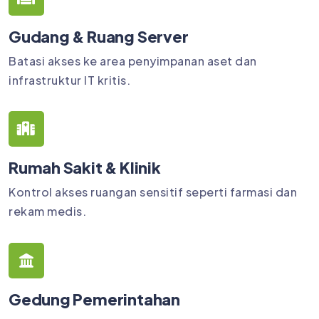
Gudang & Ruang Server
Batasi akses ke area penyimpanan aset dan
infrastruktur IT kritis.
Rumah Sakit & Klinik
Kontrol akses ruangan sensitif seperti farmasi dan
rekam medis.
Gedung Pemerintahan