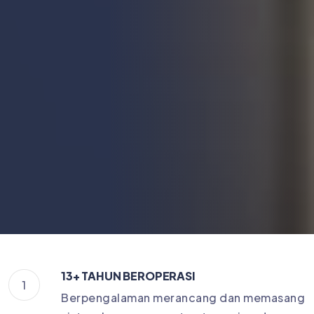
13+ TAHUN BEROPERASI
1
Berpengalaman merancang dan memasang