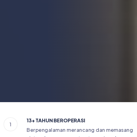
13+ TAHUN BEROPERASI
1
Berpengalaman merancang dan memasang