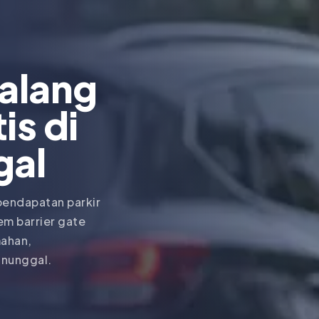
Palang
is di
gal
pendapatan parkir
em barrier gate
mahan,
anunggal.