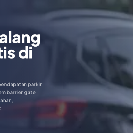
Palang
is di
pendapatan parkir
em barrier gate
mahan,
t.