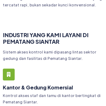
tercatat rapi, bukan sekadar kunci konvensional.
INDUSTRI YANG KAMI LAYANI DI
PEMATANG SIANTAR
Sistem akses kontrol kami dipasang lintas sektor
gedung dan fasilitas di Pematang Siantar.
Kantor & Gedung Komersial
Kontrol akses staf dan tamu di kantor bertingkat di
Pematang Siantar.