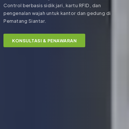
Control berbasis sidik jari, kartu RFID, dan
pengenalan wajah untuk kantor dan gedung di
Pematang Siantar.
KONSULTASI & PENAWARAN