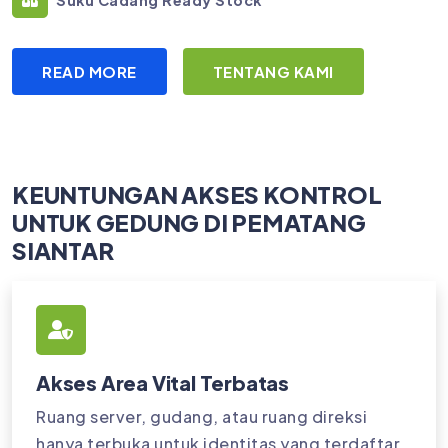
Suku Cadang Ready Stock
READ MORE
TENTANG KAMI
KEUNTUNGAN AKSES KONTROL
UNTUK GEDUNG DI PEMATANG
SIANTAR
Akses Area Vital Terbatas
Ruang server, gudang, atau ruang direksi
hanya terbuka untuk identitas yang terdaftar.