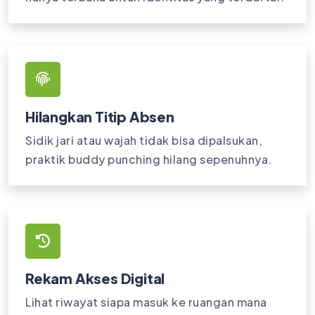
Hilangkan Titip Absen
Sidik jari atau wajah tidak bisa dipalsukan,
praktik buddy punching hilang sepenuhnya.
Rekam Akses Digital
Lihat riwayat siapa masuk ke ruangan mana