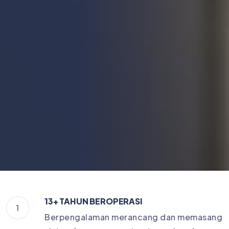
13+ TAHUN BEROPERASI
1
Berpengalaman merancang dan memasang