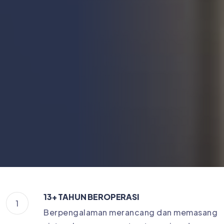
13+ TAHUN BEROPERASI
1
Berpengalaman merancang dan memasang