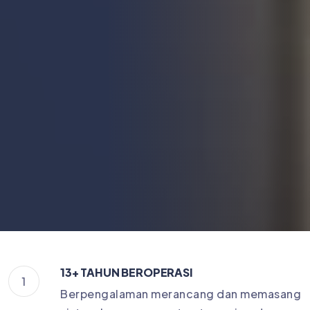
13+ TAHUN BEROPERASI
1
Berpengalaman merancang dan memasang