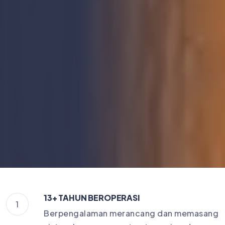
13+ TAHUN BEROPERASI
1
Berpengalaman merancang dan memasang