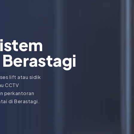
Sistem
i
Berastagi
es lift atau sidik
tau CCTV
an perkantoran
ai di Berastagi.